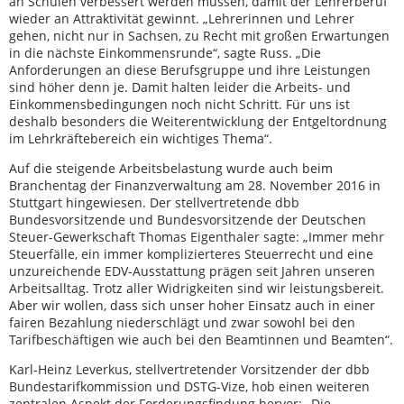
an Schulen verbessert werden müssen, damit der Lehrerberuf
wieder an Attraktivität gewinnt. „Lehrerinnen und Lehrer
gehen, nicht nur in Sachsen, zu Recht mit großen Erwartungen
in die nächste Einkommensrunde“, sagte Russ. „Die
Anforderungen an diese Berufsgruppe und ihre Leistungen
sind höher denn je. Damit halten leider die Arbeits- und
Einkommensbedingungen noch nicht Schritt. Für uns ist
deshalb besonders die Weiterentwicklung der Entgeltordnung
im Lehrkräftebereich ein wichtiges Thema“.
Auf die steigende Arbeitsbelastung wurde auch beim
Branchentag der Finanzverwaltung am 28. November 2016 in
Stuttgart hingewiesen. Der stellvertretende dbb
Bundesvorsitzende und Bundesvorsitzende der Deutschen
Steuer-Gewerkschaft Thomas Eigenthaler sagte: „Immer mehr
Steuerfälle, ein immer komplizierteres Steuerrecht und eine
unzureichende EDV-Ausstattung prägen seit Jahren unseren
Arbeitsalltag. Trotz aller Widrigkeiten sind wir leistungsbereit.
Aber wir wollen, dass sich unser hoher Einsatz auch in einer
fairen Bezahlung niederschlägt und zwar sowohl bei den
Tarifbeschäftigen wie auch bei den Beamtinnen und Beamten“.
Karl-Heinz Leverkus, stellvertretender Vorsitzender der dbb
Bundestarifkommission und DSTG-Vize, hob einen weiteren
zentralen Aspekt der Forderungsfindung hervor: „Die