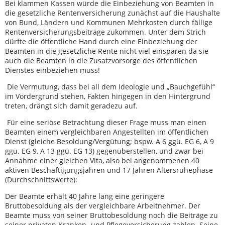
Bei klammen Kassen würde die Einbeziehung von Beamten in
die gesetzliche Rentenversicherung zunächst auf die Haushalte
von Bund, Ländern und Kommunen Mehrkosten durch fällige
Rentenversicherungsbeiträge zukommen. Unter dem Strich
dürfte die öffentliche Hand durch eine Einbeziehung der
Beamten in die gesetzliche Rente nicht viel einsparen da sie
auch die Beamten in die Zusatzvorsorge des öffentlichen
Dienstes einbeziehen muss!
Die Vermutung, dass bei all dem Ideologie und „Bauchgefühl“
im Vordergrund stehen, Fakten hingegen in den Hintergrund
treten, drängt sich damit geradezu auf.
Für eine seriöse Betrachtung dieser Frage muss man einen
Beamten einem vergleichbaren Angestellten im öffentlichen
Dienst (gleiche Besoldung/Vergütung; bspw. A 6 ggü. EG 6, A 9
ggü. EG 9, A 13 ggü. EG 13) gegenüberstellen, und zwar bei
Annahme einer gleichen Vita, also bei angenommenen 40
aktiven Beschäftigungsjahren und 17 Jahren Altersruhephase
(Durchschnittswerte):
Der Beamte erhält 40 Jahre lang eine geringere
Bruttobesoldung als der vergleichbare Arbeitnehmer. Der
Beamte muss von seiner Bruttobesoldung noch die Beiträge zu
seiner privaten Kranken- und Pflegeversicherung zahlen. Seine