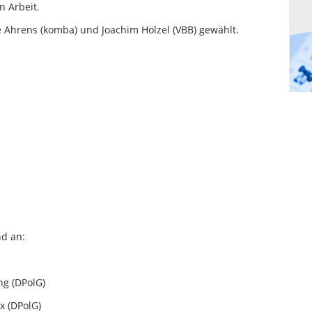
n Arbeit.
 Ahrens (komba) und Joachim Hölzel (VBB) gewählt.
d an:
g (DPolG)
(DPolG)