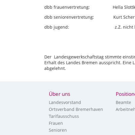
dbb frauenvertretung: Hella Slottke
dbb seniorenvertretung: Kurt Scherf
dbb jugend: z.Z. nicht be
Der Landesgewerkschaftstag stimmte einstim
Erhalt des Landes Bremen ausspricht. Eine
abgelehnt.
Über uns
Positio
Landesvorstand
Beamte
Ortsverband Bremerhaven
Arbeitne
Tarifausschuss
Frauen
Senioren