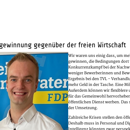
gewinnung gegenüber der freien Wirtschaft
Wir waren uns einig dass, um meh
gewinnen, die Bedingungen dort 
Konkurrenzkampf bei der Nachwu
weniger Bewerberinnen und Bewer
Ergebnis bei den TVL - Verhandlu
mehr Geld in der Tasche. Eine Mög
Außerdem können wir flexiblere u
für das Gemeinwohl hervorheben u
öffentlichen Dienst werben. Das 
der Umsetzung.
Zahlreiche Krisen stellen den ö
Deshalb muss in Personal und Dig
Intelligenz könnten zwar perspekt