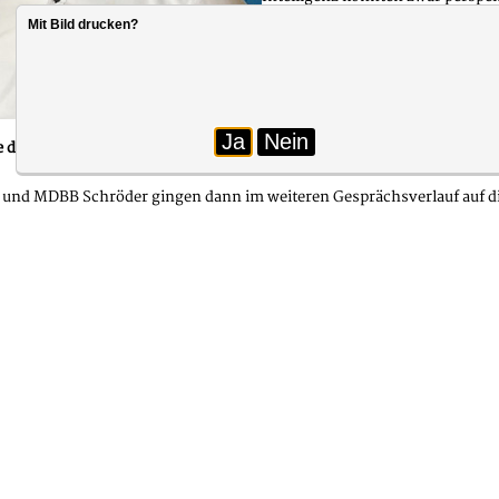
Personalmangel lasse sich aber d
Mit Bild drucken?
Gesetzesauslegung und die Berück
Beschäftigten der Goldstandard, 
Auch MdBB Schröder sieht die Not
Ja
Nein
der dbb Landesvorsitzende ein Gespräch mit MdBB Marcel Schröder zu
nd MDBB Schröder gingen dann im weiteren Gesprächsverlauf auf die b