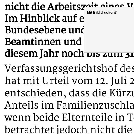
nicht die Arbeitszeit eines 
Mit Bild drucken?
Im Hinblick auf eine vergle
Bundesebene und Bundeslän
Beamtinnen und Beamte vor
diesem Jahr noch bis zum 3
Verfassungsgerichtshof d
hat mit Urteil vom 12. Juli 
entschieden, dass die Kür
Anteils im Familienzuschla
wenn beide Elternteile in T
betrachtet jedoch nicht die